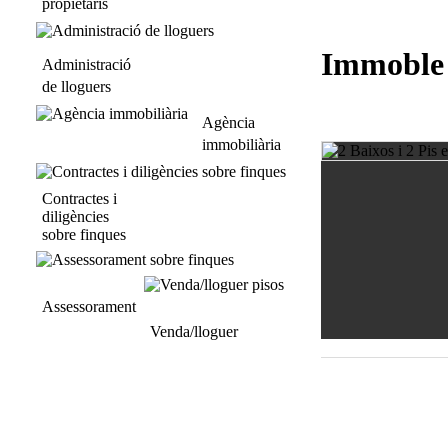
propietaris
Immoble 
Administració
de lloguers
Agència
immobiliària
Contractes i
diligències
sobre finques
Assessorament
Venda/lloguer